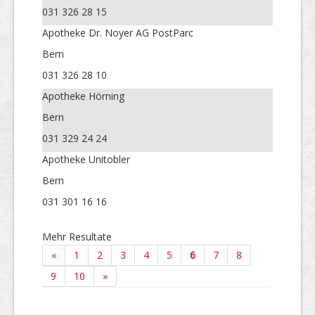
031 326 28 15
Apotheke Dr. Noyer AG PostParc
Bern
031 326 28 10
Apotheke Hörning
Bern
031 329 24 24
Apotheke Unitobler
Bern
031 301 16 16
Mehr Resultate
«
1
2
3
4
5
6
7
8
9
10
»