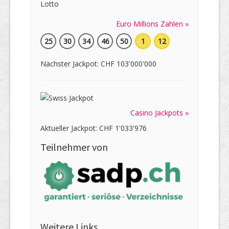
Euro Millions Zahlen »
25
30
34
46
50
1
12
Nächster Jackpot: CHF 103'000'000
Casino Jackpots »
Aktueller Jackpot: CHF 1'033'976
Teilnehmer von
Weitere Links