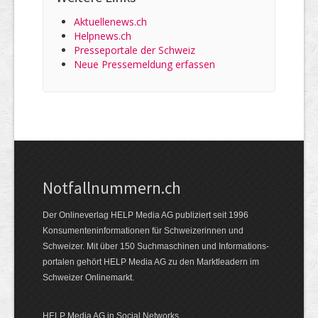
Aktuellenews.ch
Helpnews.ch
Presseportale der Schweiz
Neue Pressemeldung erfassen
Notfallnummern.ch
Der Onlineverlag HELP Media AG publiziert seit 1996
Konsumenten­informationen für Schweizerinnen und
Schweizer. Mit über 150 Suchmaschinen und Informations­
portalen gehört HELP Media AG zu den Marktleadern im
Schweizer Onlinemarkt.
HELP Media AG in Social Networks