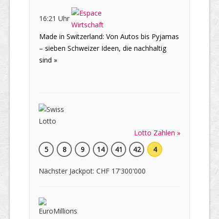
16:21 Uhr
Made in Switzerland: Von Autos bis Pyjamas
– sieben Schweizer Ideen, die nachhaltig
sind »
Lotto Zahlen »
5
8
9
14
41
42
4
Nächster Jackpot: CHF 17'300'000