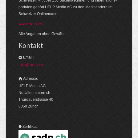
Schweizer. Mit über 150 Suchmaschinen und Informations­
portalen gehört HELP Media AG zu den Markt­leadern im
Schweizer Onlinemarkt.
www.help.ch
Alle Angaben ohne Gewähr
Kontakt
Email:
info@help.ch
Adresse:
HELP Media AG
Notfallnummern.ch
Thurgauerstrasse 40
8050 Zürich
Zertifikat: