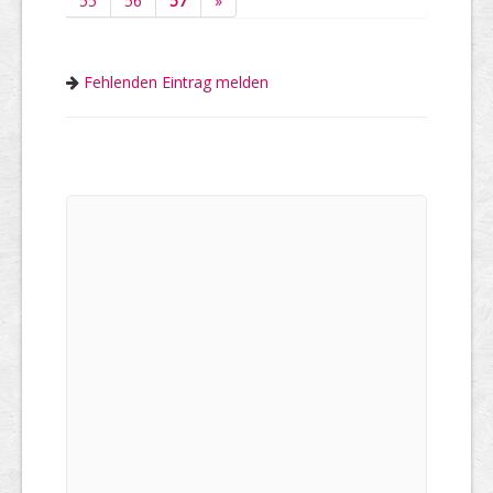
55
56
57
»
Fehlenden Eintrag melden