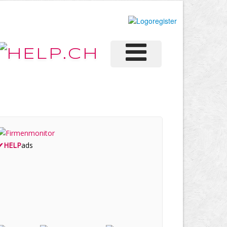
✔
HELP
ads