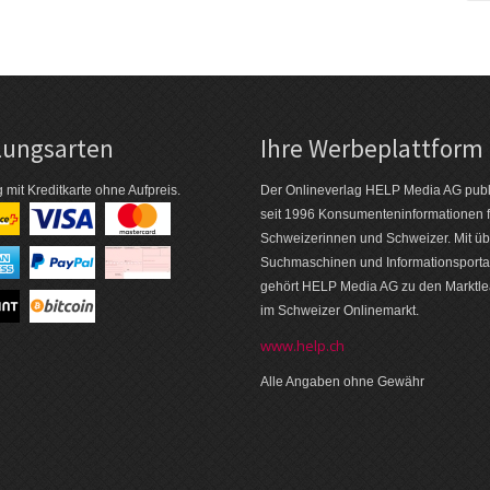
lungsarten
Ihre Werbeplattform
 mit Kreditkarte ohne Aufpreis.
Der Onlineverlag HELP Media AG publi
seit 1996 Konsumenten­informationen f
Schweizerinnen und Schweizer. Mit üb
Suchmaschinen und Informations­porta
gehört HELP Media AG zu den Markt­l
im Schweizer Onlinemarkt.
www.help.ch
Alle Angaben ohne Gewähr