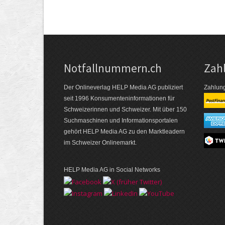
Notfallnummern.ch
Zah
Der Onlineverlag HELP Media AG publiziert
Zahlung
seit 1996 Konsumenten­informationen für
Schweizerinnen und Schweizer. Mit über 150
Suchmaschinen und Informations­portalen
gehört HELP Media AG zu den Marktleadern
im Schweizer Onlinemarkt.
HELP Media AG in Social Networks