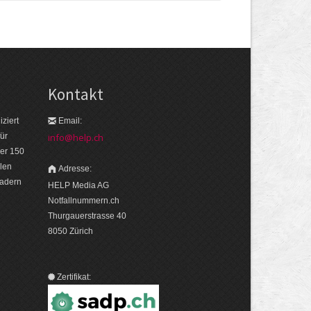
Kontakt
ziert
Email:
ür
info@help.ch
er 150
len
Adresse:
eadern
HELP Media AG
Notfallnummern.ch
Thurgauerstrasse 40
8050 Zürich
Zertifikat: