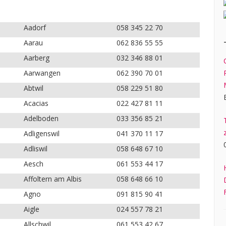
Aadorf
058 345 22 70
Aarau
062 836 55 55
Aarberg
032 346 88 01
Aarwangen
062 390 70 01
Abtwil
058 229 51 80
Acacias
022 427 81 11
Adelboden
033 356 85 21
Adligenswil
041 370 11 17
Adliswil
058 648 67 10
Aesch
061 553 44 17
Affoltern am Albis
058 648 66 10
Agno
091 815 90 41
Aigle
024 557 78 21
Allschwil
061 553 42 67