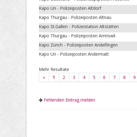
Kapo Uri - Polizeiposten Altdorf
Kapo Thurgau - Polizeiposten Altnau
Kapo St.Gallen - Polizeistation Altstätten
Kapo Thurgau - Polizeiposten Amriswil
Kapo Zürich - Polizeiposten Andelfingen
Kapo Uri - Polizeiposten Andermatt
Mehr Resultate
«
1
2
3
4
5
6
7
8
9
Fehlenden Eintrag melden