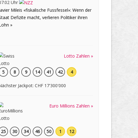
07:02 Uhr
Javier Mileis «fiskalische Fussfessel»: Wenn der
Staat Defizite macht, verlieren Politiker ihren
Lohn »
Lotto Zahlen »
5
8
9
14
41
42
4
Nächster Jackpot: CHF 17'300'000
Euro Millions Zahlen »
25
30
34
46
50
1
12