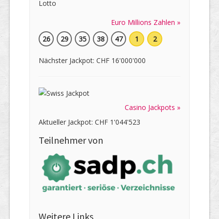
Euro Millions Zahlen »
26
29
35
38
47
1
2
Nächster Jackpot: CHF 16'000'000
Casino Jackpots »
Aktueller Jackpot: CHF 1'044'523
Teilnehmer von
Weitere Links