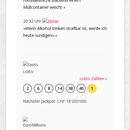
mittelalterliche Bäckerei einem
Müllcontainer weicht »
20:32 Uhr
«Wenn Alkohol trinken strafbar ist, werde ich
heute sündigen» »
Lotto Zahlen »
2
6
8
14
38
40
1
Nächster Jackpot: CHF 18'200'000