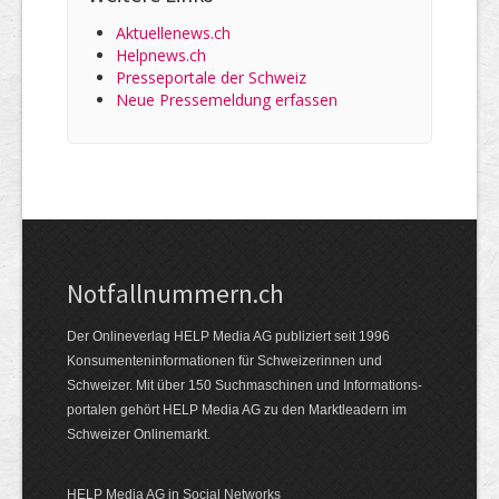
Aktuellenews.ch
Helpnews.ch
Presseportale der Schweiz
Neue Pressemeldung erfassen
Notfallnummern.ch
Der Onlineverlag HELP Media AG publiziert seit 1996
Konsumenten­informationen für Schweizerinnen und
Schweizer. Mit über 150 Suchmaschinen und Informations­
portalen gehört HELP Media AG zu den Marktleadern im
Schweizer Onlinemarkt.
HELP Media AG in Social Networks