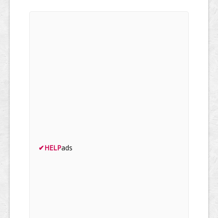
✔
HELP
ads