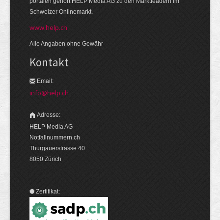
portalen gehört HELP Media AG zu den Markt­leadern im
Schweizer Onlinemarkt.
www.help.ch
Alle Angaben ohne Gewähr
Kontakt
Email:
info@help.ch
Adresse:
HELP Media AG
Notfallnummern.ch
Thurgauerstrasse 40
8050 Zürich
Zertifikat: