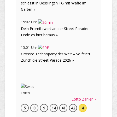
schiesst in Uesslingen TG mit Waffe im
Garten »
15:02 Uhr
Dein Promillewert an der Street Parade:
Finde es hier heraus »
15:01 Uhr
Grösste Technoparty der Welt – So feiert
Zürich die Street Parade 2026 »
Lotto Zahlen »
5
8
9
14
41
42
4