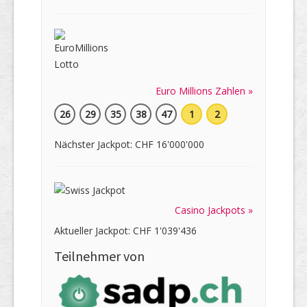
Euro Millions Zahlen »
26
29
35
38
47
1
2
Nächster Jackpot: CHF 16'000'000
Casino Jackpots »
Aktueller Jackpot: CHF 1'039'436
Teilnehmer von