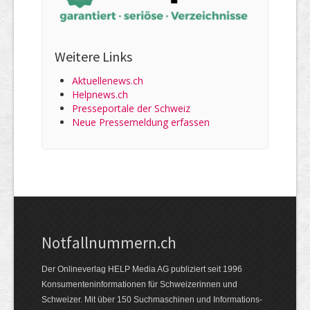
Weitere Links
Aktuellenews.ch
Helpnews.ch
Presseportale der Schweiz
Neue Pressemeldung erfassen
Notfallnummern.ch
Der Onlineverlag HELP Media AG publiziert seit 1996
Konsumenten­informationen für Schweizerinnen und
Schweizer. Mit über 150 Suchmaschinen und Informations­