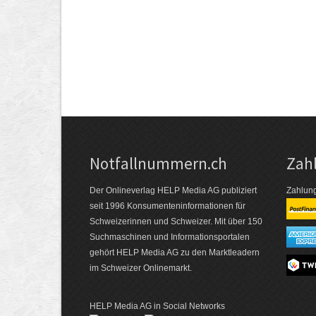
Notfallnummern.ch
Zah
Der Onlineverlag HELP Media AG publiziert
Zahlung
seit 1996 Konsumenten­informationen für
Schweizerinnen und Schweizer. Mit über 150
Suchmaschinen und Informations­portalen
gehört HELP Media AG zu den Marktleadern
im Schweizer Onlinemarkt.
HELP Media AG in Social Networks