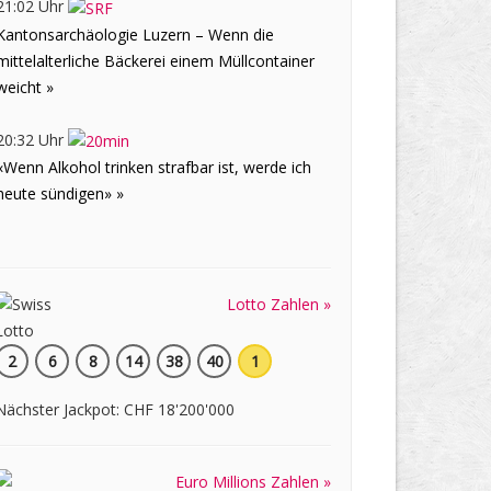
21:02 Uhr
Kantonsarchäologie Luzern – Wenn die
mittelalterliche Bäckerei einem Müllcontainer
weicht »
20:32 Uhr
«Wenn Alkohol trinken strafbar ist, werde ich
heute sündigen» »
Lotto Zahlen »
2
6
8
14
38
40
1
Nächster Jackpot: CHF 18'200'000
Euro Millions Zahlen »