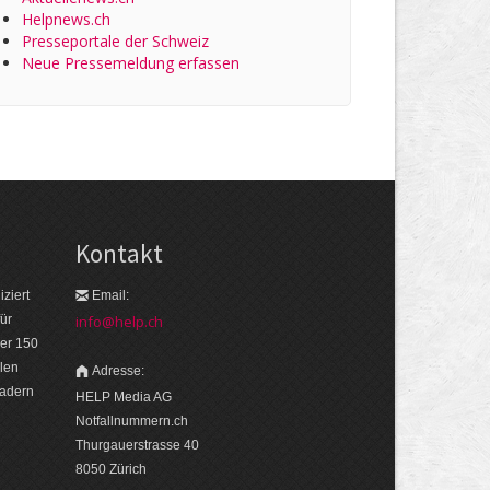
Helpnews.ch
Presseportale der Schweiz
Neue Pressemeldung erfassen
Kontakt
ziert
Email:
ür
info@help.ch
er 150
len
Adresse:
eadern
HELP Media AG
Notfallnummern.ch
Thurgauerstrasse 40
8050 Zürich