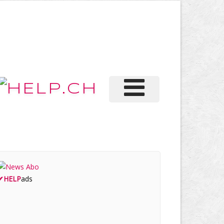
✔
HELP
ads