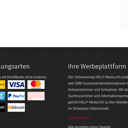
lungsarten
Ihre Werbeplattform
 mit Kreditkarte ohne Aufpreis.
Der Onlineverlag HELP Media AG publi
seit 1996 Konsumenten­informationen f
Schweizerinnen und Schweizer. Mit üb
Suchmaschinen und Informations­porta
gehört HELP Media AG zu den Markt­l
im Schweizer Onlinemarkt.
www.help.ch
Alle Angaben ohne Gewähr