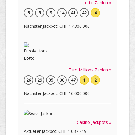
Lotto Zahlen »
5
8
9
14
41
42
4
Nächster Jackpot: CHF 17'300'000
Euro Millions Zahlen »
26
29
35
38
47
1
2
Nächster Jackpot: CHF 16'000'000
Casino Jackpots »
Aktueller Jackpot: CHF 1'037'219