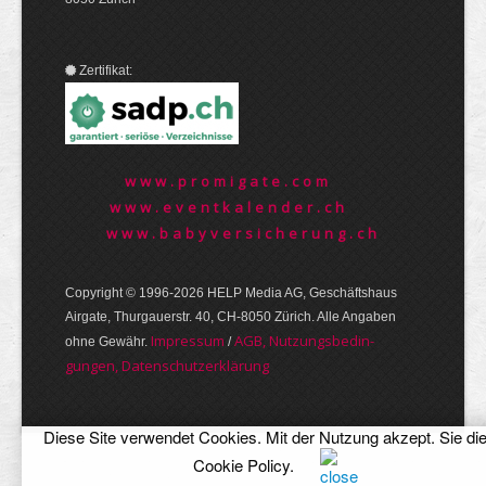
Zertifikat:
www.promigate.com
www.eventkalender.ch
www.babyversicherung.ch
Copyright © 1996-2026 HELP Media AG, Geschäftshaus
Airgate, Thurgauer­str. 40, CH-8050 Zürich. Alle Angaben
Im­pres­sum
AGB, Nut­zungs­bedin­
ohne Gewähr.
/
gungen, Daten­schutz­er­klärung
Diese Site verwendet Cookies. Mit der Nutzung akzept. Sie di
Cookie Policy
.