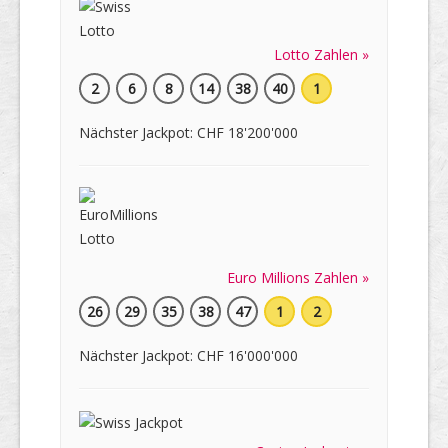
Lotto Zahlen »
2
6
8
14
38
40
1
Nächster Jackpot: CHF 18'200'000
Euro Millions Zahlen »
26
29
35
38
47
1
2
Nächster Jackpot: CHF 16'000'000