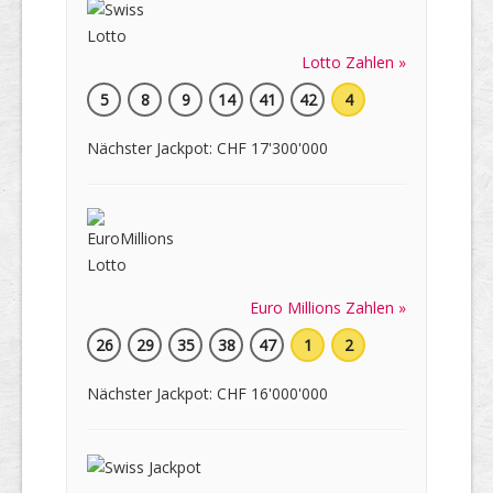
Lotto Zahlen »
5
8
9
14
41
42
4
Nächster Jackpot: CHF 17'300'000
Euro Millions Zahlen »
26
29
35
38
47
1
2
Nächster Jackpot: CHF 16'000'000