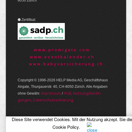
8050 Zürich
Zertifikat:
www.promigate.com
www.eventkalender.ch
www.babyversicherung.ch
Copyright © 1996-2026 HELP Media AG, Geschäftshaus
Airgate, Thurgauer­str. 40, CH-8050 Zürich. Alle Angaben
Im­pres­sum
AGB, Nut­zungs­bedin­
ohne Gewähr.
/
gungen, Daten­schutz­er­klärung
Diese Site verwendet Cookies. Mit der Nutzung akzept. Sie di
Cookie Policy
.