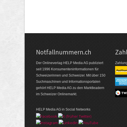
Notfallnummern.ch
Zah
Der Onlineverlag HELP Media AG publiziert
Zahlung
seit 1996 Konsumenten­informationen für
Schweizerinnen und Schweizer. Mit über 150
Suchmaschinen und Informations­portalen
gehört HELP Media AG zu den Marktleadern
im Schweizer Onlinemarkt.
HELP Media AG in Social Networks