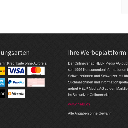
lungsarten
Ihre Werbeplattform
 mit Kreditkarte ohne Aufpreis.
Der Onlineverlag HELP Media AG publi
seit 1996 Konsumenten­informationen f
Schweizerinnen und Schweizer. Mit üb
Suchmaschinen und Informations­porta
gehört HELP Media AG zu den Markt­l
im Schweizer Onlinemarkt.
www.help.ch
Alle Angaben ohne Gewähr