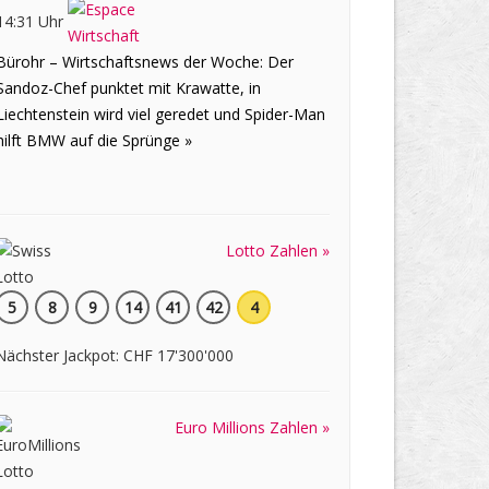
14:31 Uhr
Bürohr – Wirtschaftsnews der Woche: Der
Sandoz-Chef punktet mit Krawatte, in
Liechtenstein wird viel geredet und Spider-Man
hilft BMW auf die Sprünge »
Lotto Zahlen »
5
8
9
14
41
42
4
Nächster Jackpot: CHF 17'300'000
Euro Millions Zahlen »