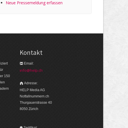
Neue Pressemeldung erfassen
Kontakt
ziert
Email:
ür
info@help.ch
er 150
len
Adresse:
eadern
HELP Media AG
Notfallnummern.ch
Thurgauerstrasse 40
8050 Zürich
Zertifikat: