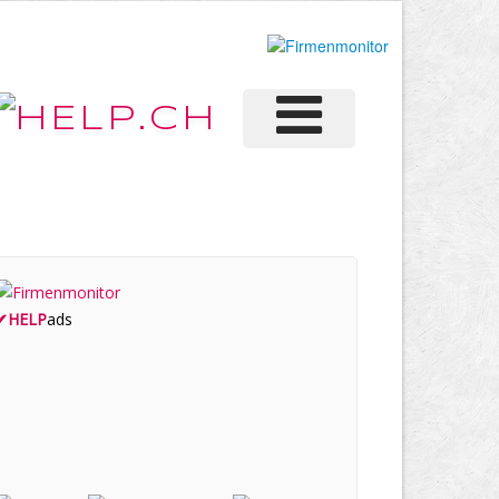
✔
HELP
ads