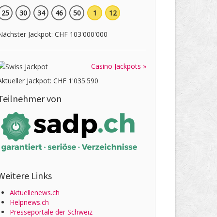
25
30
34
46
50
1
12
Nächster Jackpot: CHF 103'000'000
Casino Jackpots »
Aktueller Jackpot: CHF 1'035'590
Teilnehmer von
Weitere Links
Aktuellenews.ch
Helpnews.ch
Presseportale der Schweiz