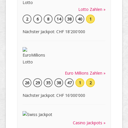
Lotto Zahlen »
2
6
8
14
38
40
1
Nächster Jackpot: CHF 18'200'000
Euro Millions Zahlen »
26
29
35
38
47
1
2
Nächster Jackpot: CHF 16'000'000
Casino Jackpots »