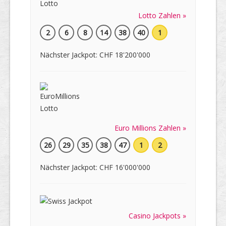
Lotto Zahlen »
2
6
8
14
38
40
1
Nächster Jackpot: CHF 18'200'000
Euro Millions Zahlen »
26
29
35
38
47
1
2
Nächster Jackpot: CHF 16'000'000
Casino Jackpots »