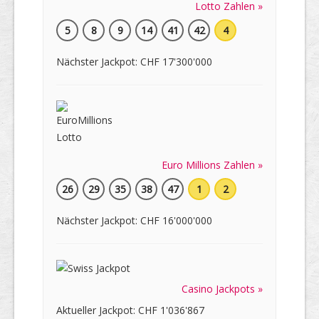
Lotto Zahlen »
5
8
9
14
41
42
4
Nächster Jackpot: CHF 17'300'000
Euro Millions Zahlen »
26
29
35
38
47
1
2
Nächster Jackpot: CHF 16'000'000
Casino Jackpots »
Aktueller Jackpot: CHF 1'036'867