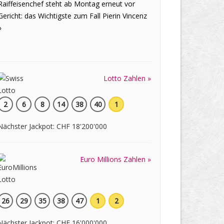
Raiffeisenchef steht ab Montag erneut vor
Gericht: das Wichtigste zum Fall Pierin Vincenz
»
Lotto Zahlen »
2
6
8
14
38
40
1
Nächster Jackpot: CHF 18'200'000
Euro Millions Zahlen »
26
29
35
38
47
1
2
Nächster Jackpot: CHF 16'000'000