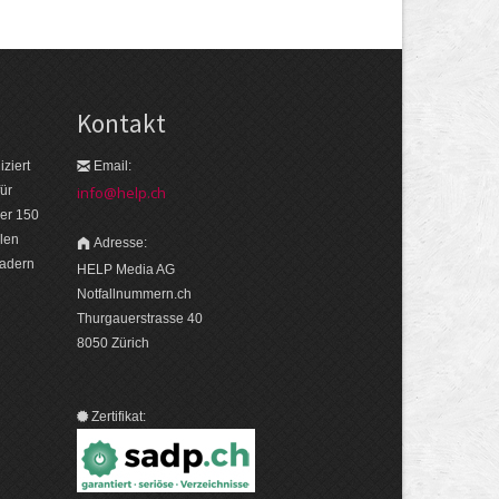
Kontakt
ziert
Email:
ür
info@help.ch
er 150
len
Adresse:
eadern
HELP Media AG
Notfallnummern.ch
Thurgauerstrasse 40
8050 Zürich
Zertifikat: