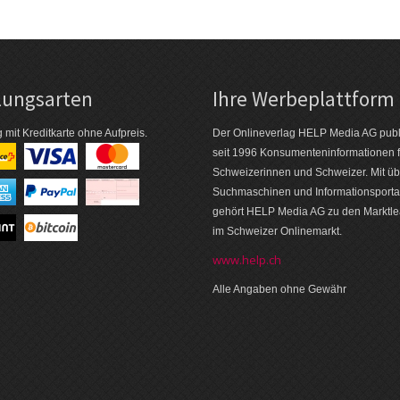
lungsarten
Ihre Werbeplattform
 mit Kreditkarte ohne Aufpreis.
Der Onlineverlag HELP Media AG publi
seit 1996 Konsumenten­informationen f
Schweizerinnen und Schweizer. Mit üb
Suchmaschinen und Informations­porta
gehört HELP Media AG zu den Markt­l
im Schweizer Onlinemarkt.
www.help.ch
Alle Angaben ohne Gewähr