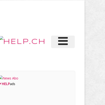
✔
HELP
ads