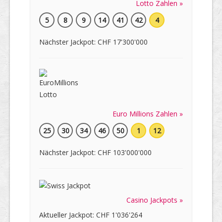
Lotto Zahlen »
5
8
9
14
41
42
4
Nächster Jackpot: CHF 17'300'000
Euro Millions Zahlen »
25
30
34
46
50
1
12
Nächster Jackpot: CHF 103'000'000
Casino Jackpots »
Aktueller Jackpot: CHF 1'036'264